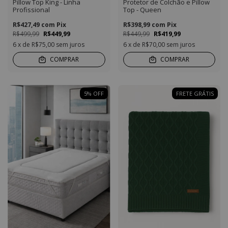
Pillow Top King - Linha
Protetor de Colchão e Pillow
Profissional
Top - Queen
R$427,49
com
Pix
R$398,99
com
Pix
R$499,99
R$449,99
R$449,99
R$419,99
6
x de
R$75,00
sem juros
6
x de
R$70,00
sem juros
COMPRAR
COMPRAR
5
%
OFF
FRETE GRÁTIS