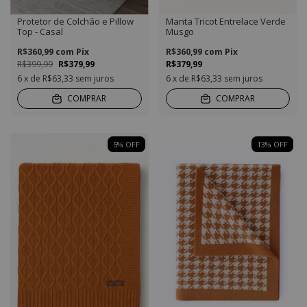
Protetor de Colchão e Pillow
Manta Tricot Entrelace Verde
Top - Casal
Musgo
R$360,99
com
Pix
R$360,99
com
Pix
R$399,99
R$379,99
R$379,99
6
x de
R$63,33
sem juros
6
x de
R$63,33
sem juros
COMPRAR
COMPRAR
5
%
OFF
13
%
OFF