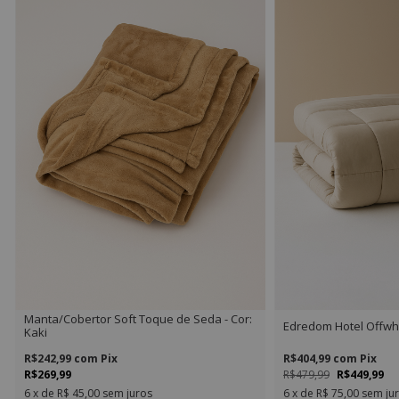
Manta/Cobertor Soft Toque de Seda - Cor:
Edredom Hotel Offwh
Kaki
R$242,99
com
Pix
R$404,99
com
Pix
R$269,99
R$479,99
R$449,99
6
x de
R$ 45,00
sem juros
6
x de
R$ 75,00
sem ju