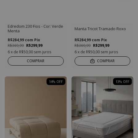
Edredom 230 Fios - Cor: Verde
Manta Tricot Tramado Roxo
Menta
R$284,99
com
Pix
R$284,99
com
Pix
R$369,99
R$299,99
R$369,99
R$299,99
6
x de
R$50,00
sem juros
6
x de
R$50,00
sem juros
COMPRAR
COMPRAR
14
%
OFF
13
%
OFF