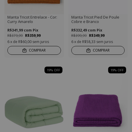
Manta Tricot Entrelace - Cor:
Manta Tricot Pied De Poule
Curry Amarelo
Cobre e Branco
R$341,99
com
Pix
R$332,49
com
Pix
R$379,99
R$359,99
R$399,99
R$349,99
6
x de
R$60,00
sem juros
6
x de
R$58,33
sem juros
COMPRAR
COMPRAR
19
%
OFF
19
%
OFF