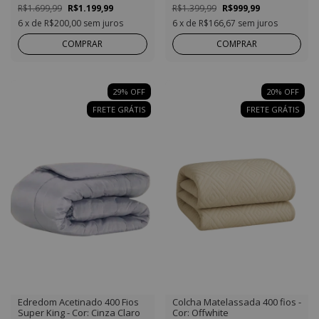
R$1.699,99
R$1.199,99
R$1.399,99
R$999,99
6
x de
R$200,00
sem juros
6
x de
R$166,67
sem juros
COMPRAR
COMPRAR
29
%
OFF
20
%
OFF
FRETE GRÁTIS
FRETE GRÁTIS
Edredom Acetinado 400 Fios
Colcha Matelassada 400 fios -
Super King - Cor: Cinza Claro
Cor: Offwhite