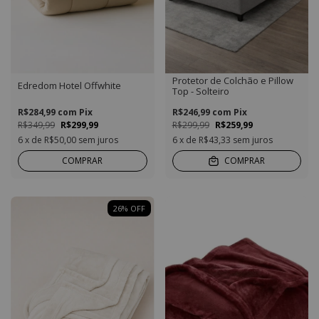
Protetor de Colchão e Pillow
Edredom Hotel Offwhite
Top - Solteiro
R$284,99
com
Pix
R$246,99
com
Pix
R$349,99
R$299,99
R$299,99
R$259,99
6
x de
R$50,00
sem juros
6
x de
R$43,33
sem juros
COMPRAR
COMPRAR
26
%
OFF