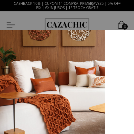
CASHBACK 10% | CUPOM 1° COMPRA: PRIMEIRAVEZ5 | 5% OFF
PIX | 6X S/ JUROS | 1° TROCA GRÁTIS
0
Seleção de Ofertas
Início
Seleção de Ofertas
Seleção de Ofertas Cazachic com até 30% OFF, toda semana de junho ofertas
diferentes.