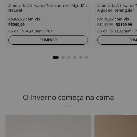
Almofada Artesanal Trançada em Algodão
Almofada Artesanal
Natural
Algodão Retangular
R$269,99
com
Pix
R$179,99
com
Pix
R$299,99
R$299,99
R$199,99
6
x de
R$ 50,00
sem juros
6
x de
R$ 33,33
sem ju
COMPRAR
COM
O Inverno começa na cama