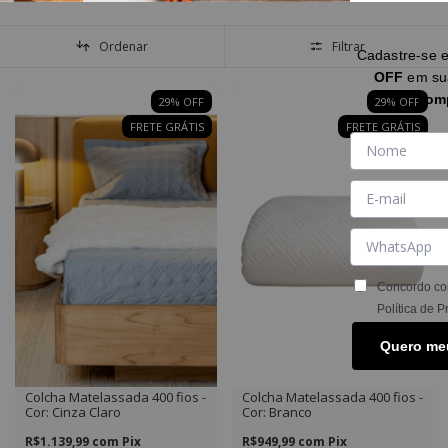
Ordenar
Filtrar
Cadastre-se 
OFF
em s
com
29
%
OFF
29
%
OFF
FRETE GRÁTIS
FRETE GRÁTIS
Concordo co
Política de P
Quero me
Colcha Matelassada 400 fios -
Colcha Matelassada 400 fios -
Cor: Cinza Claro
Cor: Branco
R$1.139,99
com
Pix
R$949,99
com
Pix