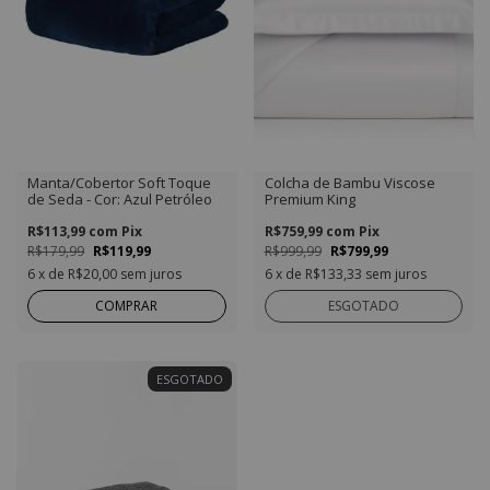
Manta/Cobertor Soft Toque
Colcha de Bambu Viscose
de Seda - Cor: Azul Petróleo
Premium King
R$113,99
com
Pix
R$759,99
com
Pix
R$179,99
R$119,99
R$999,99
R$799,99
6
x de
R$20,00
sem juros
6
x de
R$133,33
sem juros
COMPRAR
ESGOTADO
ESGOTADO