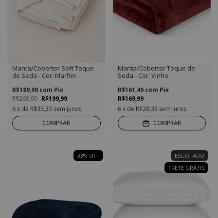
Manta/Cobertor Soft Toque
Manta/Cobertor Toque de
de Seda - Cor: Marfim
Seda - Cor: Vinho
R$189,99
com
Pix
R$161,49
com
Pix
R$269,99
R$199,99
R$169,99
6
x de
R$33,33
sem juros
6
x de
R$28,33
sem juros
COMPRAR
COMPRAR
33
%
OFF
ESGOTADO
FRETE GRÁTIS